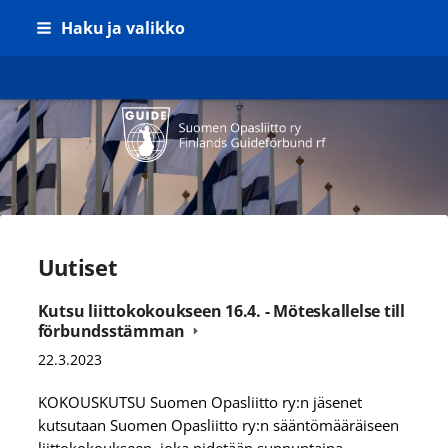
Siirry
Haku ja valikko
sivun
sisältöön
Suomen Opasliitto ry
Uutiset
Kutsu liittokokoukseen 16.4. - Möteskallelse till
förbundsstämman
22.3.2023
KOKOUSKUTSU Suomen Opasliitto ry:n jäsenet
kutsutaan Suomen Opasliitto ry:n sääntömääräiseen
liittokokoukseen, joka pidetään sunnuntaina