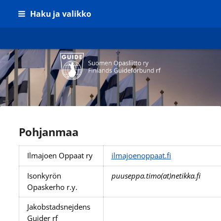
Siirry
Haku ja valikko
sivun
sisältöön
Suomen Opasliitto ry
Pohjanmaa
Ilmajoen Oppaat ry
ilmajoenoppaat.fi
Isonkyrön
puuseppa.timo(at)netikka.fi
Opaskerho r.y.
Jakobstadsnejdens
Guider rf