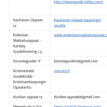
http://jeppisguide.johku.com/
Kauhavan Oppaat
Kauhavan oppaat kaupungin
ry
sivuilla
Kokkolan
www.kokkolanmatkailuoppaat.
Matkailuoppaat -
Karleby
Guideförening r.y.
Korsnäsguider rf
korsnasguider(at)gmail.com
Kristinestads
visit.krs.fi
Guideklubb -
Kristiinankaupungin
Opaskerho
Kurikan oppaat ry
Kurikan.oppaat(at)gmail.com
Merenkurkun Erä-
https://melofi.blogspot.com/