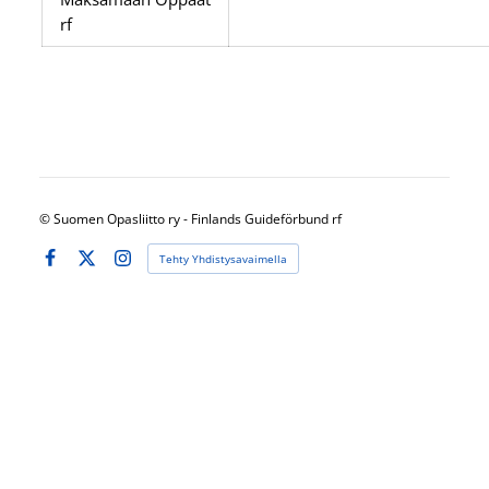
rf
©
Suomen Opasliitto ry - Finlands Guideförbund rf
Tehty Yhdistysavaimella
Facebook
X
Instagram