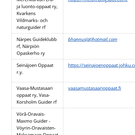
ja luonto-oppaat ry,
Kvarkens
Vildmarks- och
naturguider rf
Närpes Guideklubb
bhannus(at)hotmail.com
rf, Närpiön
Opaskerho ry
Seinäjoen Oppaat
https://seinajoenoppaat.johku.
r.y.
Vaasa-Mustasaari
vaasamustasaarioppaat.fi
oppaat ry, Vasa-
Korsholm Guider rf
Vörå-Oravais-
Maxmo Guider -
Vöyrin-Oravaisten-
Maksamaan Oppaat