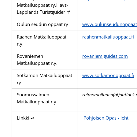
Matkailuoppaat ry,Havs-
Lapplands Turistguider rf
Oulun seudun oppaat ry
www.oulunseudunoppaat.
Raahen Matkailuoppaat
raahenmatkailuoppaat.fi
r.y.
Rovaniemen
rovaniemiguides.com
Matkailuoppaat r.y.
Sotkamon Matkailuoppaat
www.sotkamonoppaat.fi
ry
Suomussalmen
raimomoilanen(at)outlook
Matkailuoppaat r.y.
Linkki ->
Pohjoisen Opas - lehti