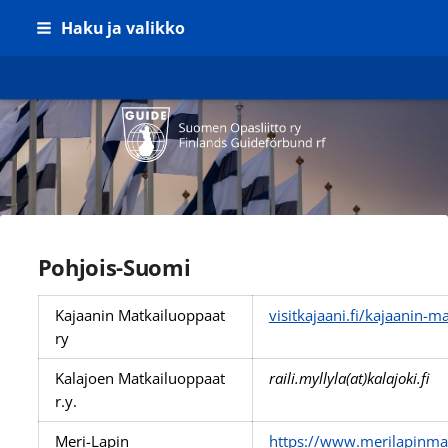
Siirry
Haku ja valikko
sivun
sisältöön
Suomen Opasliitto ry
Pohjois-Suomi
Kajaanin Matkailuoppaat
visitkajaani.fi/kajaanin-m
ry
Kalajoen Matkailuoppaat
raili.myllyla(at)kalajoki.fi
r.y.
Meri-Lapin
https://www.merilapinmat