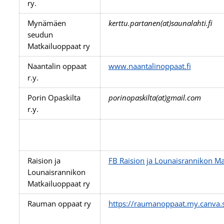
ry.
Mynämäen
kerttu.partanen(at)saunalahti.fi
seudun
Matkailuoppaat ry
Naantalin oppaat
www.naantalinoppaat.fi
r.y.
Porin Opaskilta
porinopaskilta(at)gmail.com
r.y.
Raision ja
FB Raision ja Lounaisrannikon Ma
Lounaisrannikon
Matkailuoppaat ry
Rauman oppaat ry
https://raumanoppaat.my.canva.s