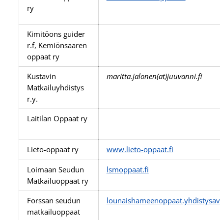
ry
Kimitöons guider
r.f, Kemiönsaaren
oppaat ry
Kustavin
maritta.jalonen(at)juuvanni.fi
Matkailuyhdistys
r.y.
Laitilan Oppaat ry
Lieto-oppaat ry
www.lieto-oppaat.fi
Loimaan Seudun
lsmoppaat.fi
Matkailuoppaat ry
Forssan seudun
lounaishameenoppaat.yhdistysava
matkailuoppaat