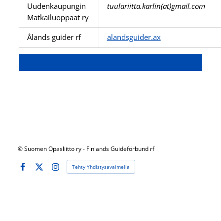
Uudenkaupungin
tuulariitta.karlin(at)gmail.com
Matkailuoppaat ry
Ålands guider rf
alandsguider.ax
©
Suomen Opasliitto ry - Finlands Guideförbund rf
Tehty Yhdistysavaimella
Facebook
X
Instagram