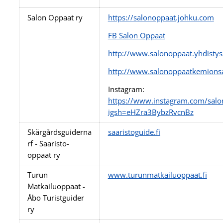
Salon Oppaat ry
https://salonoppaat.johku.com
FB Salon Oppaat
http://www.salonoppaat.yhdistysa
http://www.salonoppaatkemionsa
Instagram:
https://www.instagram.com/salo
igsh=eHZra3BybzRvcnBz
Skärgårdsguiderna
saaristoguide.fi
rf - Saaristo-
oppaat ry
Turun
www.turunmatkailuoppaat.fi
Matkailuoppaat -
Åbo Turistguider
ry